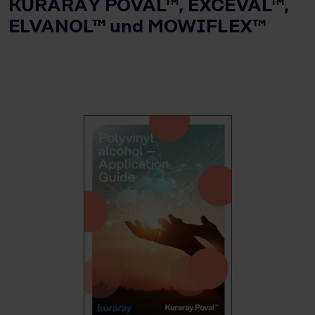
KURARAY POVAL™, EXCEVAL™,
ELVANOL™ und MOWIFLEX™