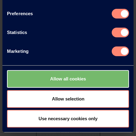
ELVANOL™: Unlimited Possibilities with
Polyvinyl Alcohol
Preferences
ELVANOL™ – unbegrenzte Möglichkeiten
mit Polyvinylalkohol
Statistics
ELVANOL™ – Posibilidades ilimitades con el
Marketing
alcohol polivinílico
聚乙烯醇赋予您无限可能
Allow all cookies
Allow selection
Use necessary cookies only