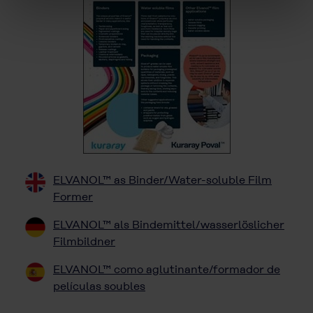
ELVANOL™ as Binder/Water-soluble Film
Former
ELVANOL™ als Bindemittel/wasserlöslicher
Filmbildner
ELVANOL™ como aglutinante/formador de
películas soubles