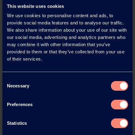
This website uses cookies
We use cookies to personalise content and ads, to
provide social media features and to analyse our traffic.
We also share information about your use of our site with
our social media, advertising and analytics partners who
may combine it with other information that you’ve
Kontakt zu KURARAY
provided to them or that they’ve collected from your use
POVAL™
of their services.
Sie haben fragen, benötigen
Consent
technische Unterstützung oder wollen
Necessary
Selection
eine Musteranfrage stellen?
Kontakt oder
Preferences
Musteranfrage
Statistics