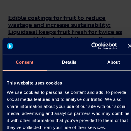
Edible coatings for fruit to reduce
wastage and increase sustainability:
Liquidseal keeps fruit fresh for twice as
long – with the help of Kuraray Poval.
Environmentally friendly coatings from Liquidseal
with high-quality polyvinyl alcohols from Kuraray
Consent
Details
About
keep fruit and vegetables fresh for far longer –…
24.08.2021
This website uses cookies
We use cookies to personalise content and ads, to provide
Read more
social media features and to analyse our traffic. We also
share information about your use of our site with our social
media, advertising and analytics partners who may combine
it with other information that you’ve provided to them or that
they’ve collected from your use of their services.