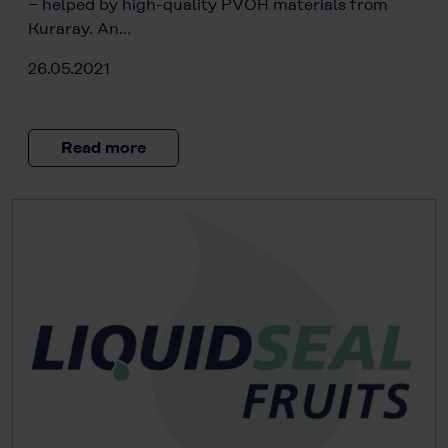
− helped by high-quality PVOH materials from
Kuraray. An…
26.05.2021
Read more