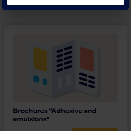
Brochures "Adhesive and
emulsions"