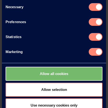
Consent
Necessary
Selection
Preferences
Statistics
Contactez KURARAY
POVAL™
Marketing
Veuillez nous contacter si vous
souhaitez obtenir plus d'informations.
Allow all cookies
Formulaire de contact
Exemple de demande
Allow selection
Use necessary cookies only