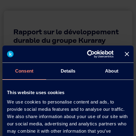
Rapport sur le développement
durable du groupe Kuraray
Téléchargement des brochures
Consent
Details
About
This website uses cookies
Kuraray
We use cookies to personalise content and ads, to
Environmental Policy
provide social media features and to analyse our traffic.
We also share information about your use of our site with
our social media, advertising and analytics partners who
Kuraray Environmental Policy
may combine it with other information that you’ve