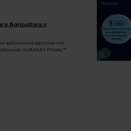
ra Agricultura y
re aplicaciones agrícolas con
as utilizando KURARAY POVAL™