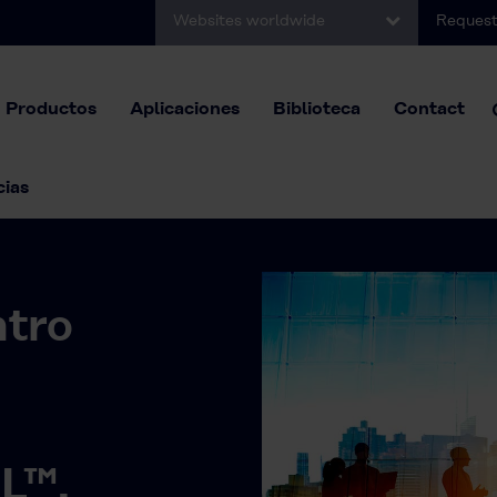
Websites worldwide
Request
Productos
Aplicaciones
Biblioteca
Contact
cias
ntro
L™.