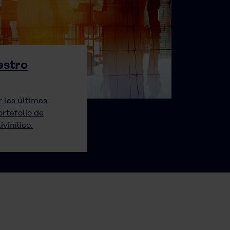
estro
 las últimas
rtafolio de
vinílico.