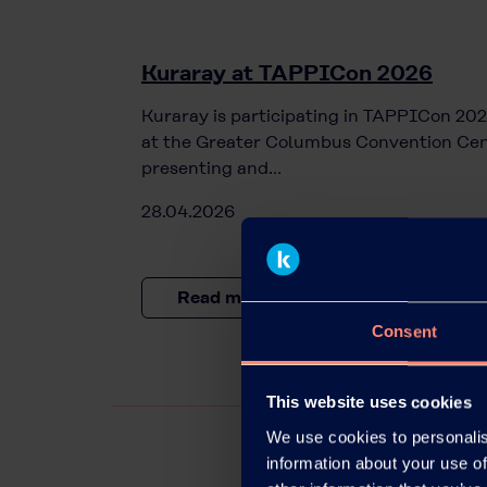
Kuraray at TAPPICon 2026
Kuraray is participating in TAPPICon 202
at the Greater Columbus Convention Cen
presenting and…
28.04.2026
Read more
Consent
This website uses cookies
We use cookies to personalis
information about your use of