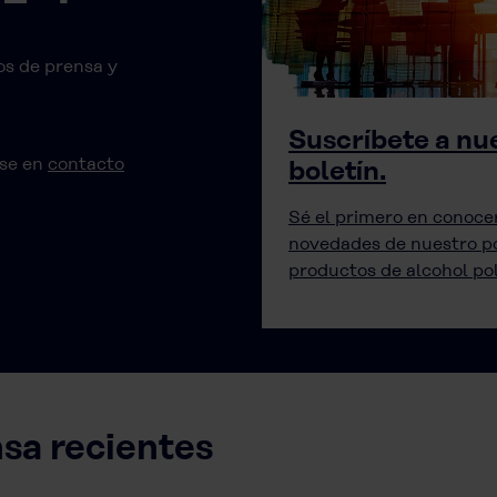
s de prensa y
Suscríbete a nu
rse en
contacto
boletín.
Sé el primero en conocer
novedades de nuestro po
productos de alcohol poli
sa recientes