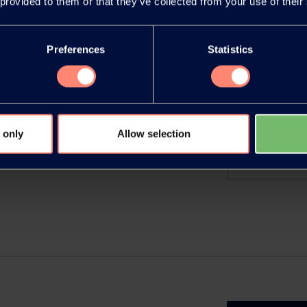
 provided to them or that they’ve collected from your use of their
Preferences
Statistics
s PVOH
visar al alza los precios de las
 only
Allow selection