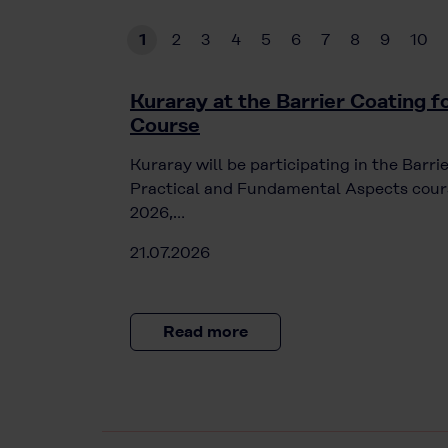
1
2
3
4
5
6
7
8
9
10
Kuraray at the Barrier Coating 
Course
Kuraray will be participating in the Barr
Practical and Fundamental Aspects cours
2026,…
21.07.2026
Read more