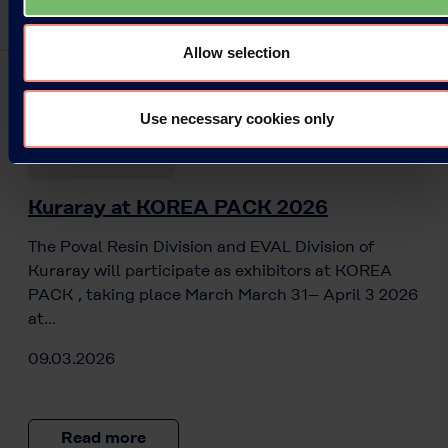
Allow selection
Use necessary cookies only
Press Releases
Kuraray at KOREA PACK 2026
The Poval Resin Division and EVAL Division of
Kuraray will participate as exhibitors at KOREA
PACK , taking place March March 31– April 3 2026
at…
09.03.2026
Read more