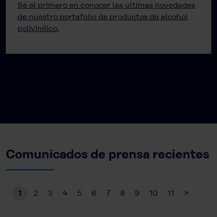
Sé el primero en conocer las últimas novedades
de nuestro portafolio de productos de alcohol
polivinílico.
Comunicados de prensa recientes
1
2
3
4
5
6
7
8
9
10
11
>