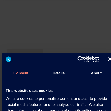
Press Releases
Revisión de precios para resinas PVOH
Consent
Details
About
Kuraray Co., Ltd. anuncia su decisión de revisar al
alza los precios de las resinas de Alcohol
Polivinílico (PVOH). A continuación se detallan
This website uses cookies
las…
We use cookies to personalise content and ads, to provide
social media features and to analyse our traffic. We also
10.03.2026
share information about your use of our site with our social