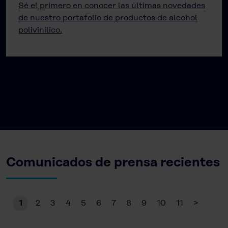
Sé el primero en conocer las últimas novedades
de nuestro portafolio de productos de alcohol
polivinílico.
Comunicados de prensa recientes
1
2
3
4
5
6
7
8
9
10
11
>