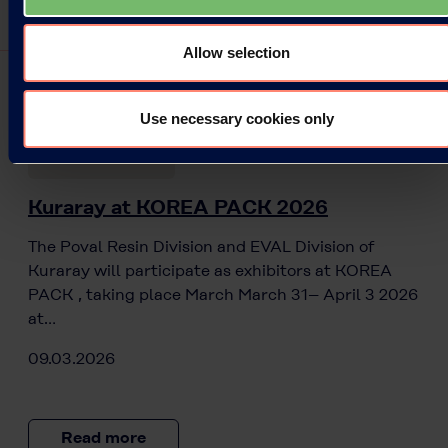
Allow selection
Use necessary cookies only
Press Releases
Kuraray at KOREA PACK 2026
The Poval Resin Division and EVAL Division of
Kuraray will participate as exhibitors at KOREA
PACK , taking place March March 31– April 3 2026
at…
09.03.2026
Read more