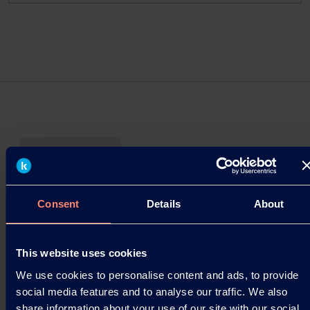
Press Releases
Revisión de precios para resinas PVOH
Consent
Details
About
Kuraray Co., Ltd. anuncia su decisión de revisar al
alza los precios de las resinas de Alcohol
Polivinílico (PVOH). A continuación se detallan
This website uses cookies
las…
We use cookies to personalise content and ads, to provide
social media features and to analyse our traffic. We also
10.03.2026
share information about your use of our site with our social