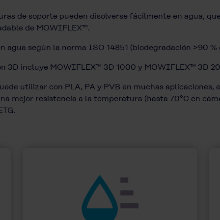
ucturas de soporte pueden disolverse fácilmente en agua, 
gradable de MOWIFLEX™.
en agua según la norma ISO 14851 (biodegradación >90 % e
resión 3D incluye MOWIFLEX™ 3D 1000 y MOWIFLEX™ 3D 2
ede utilizar con PLA, PA y PVB en muchas aplicaciones
na mejor resistencia a la temperatura (hasta 70°C en cámar
ETG.