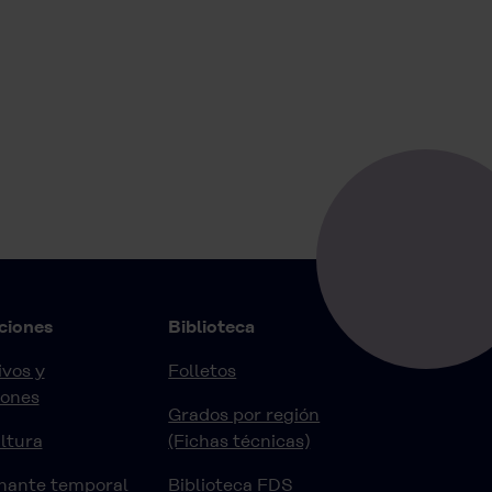
ciones
Biblioteca
vos y
Folletos
iones
Grados por región
ltura
(Fichas técnicas)
nante temporal
Biblioteca FDS