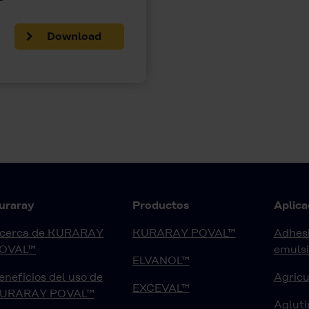
Download
uraray
Productos
Aplica
cerca de KURARAY
KURARAY POVAL™
Adhesi
OVAL™
emuls
ELVANOL™
eneficios del uso de
Agricu
EXCEVAL™
URARAY POVAL™
Agluti