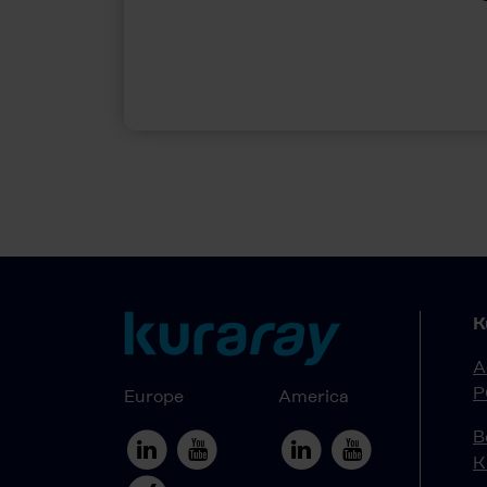
K
A
P
Europe
America
B
K