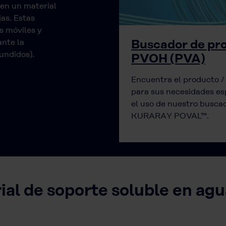
 en un material
as. Estas
s móviles y
Buscador de pr
ante la
undidos).
PVOH (PVA)
Encuentra el producto 
para sus necesidades es
el uso de nuestro busca
KURARAY POVAL™.
 de soporte soluble en agua