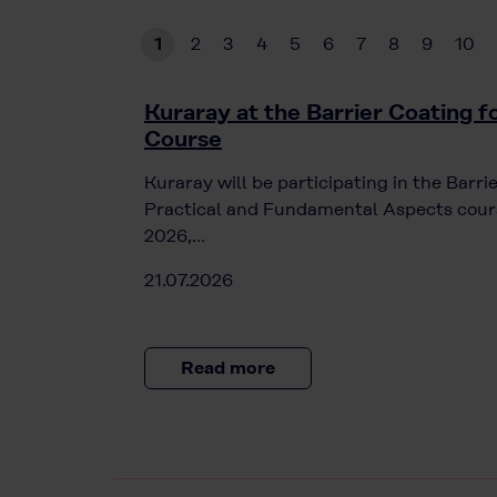
1
2
3
4
5
6
7
8
9
10
Kuraray at the Barrier Coating 
Course
Kuraray will be participating in the Barr
Practical and Fundamental Aspects cours
2026,…
21.07.2026
Read more