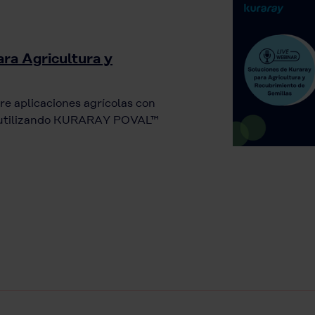
ra Agricultura y
re aplicaciones agrícolas con
as utilizando KURARAY POVAL™