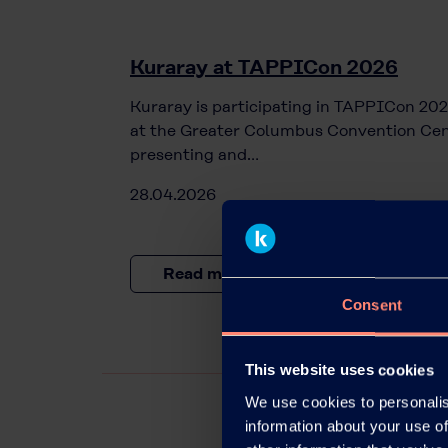
Kuraray at TAPPICon 2026
Kuraray is participating in TAPPICon 202
at the Greater Columbus Convention Cen
presenting and…
28.04.2026
Read more
Consent
This website uses cookies
We use cookies to personalis
information about your use of