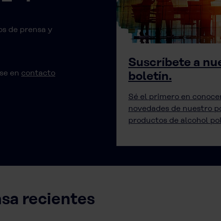
s de prensa y
Suscríbete a nu
rse en
contacto
boletín.
Sé el primero en conocer
novedades de nuestro po
productos de alcohol poli
sa recientes