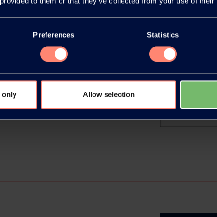
 provided to them or that they’ve collected from your use of their
Preferences
Statistics
s PVOH
visar al alza los precios de las
 only
Allow selection