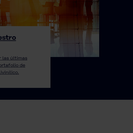
estro
 las últimas
rtafolio de
vinílico.