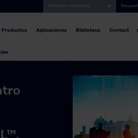
Websites worldwide
Request
Productos
Aplicaciones
Biblioteca
Contact
cias
ntro
L™.