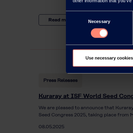
other information that you’ve
Consent
Read more
Necessary
Selection
Use necessary cookies
Press Releases
Kuraray at ISF World Seed Cong
We are pleased to announce that Kuraray
Seed Congress 2025, taking place from M
08.05.2025