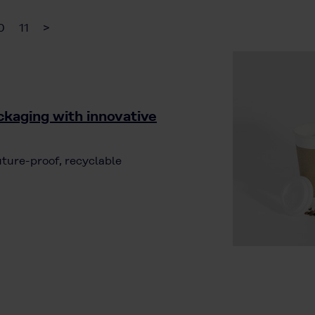
0
11
>
ckaging with innovative
uture-proof, recyclable