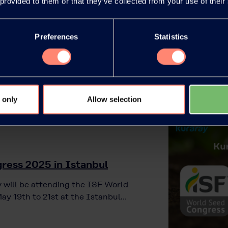
 provided to them or that they’ve collected from your use of their
Preferences
Statistics
 only
Allow selection
ress 2025 in Istanbul
 will be attending the ISF World
ay 19th to 21st at the Istanbul…