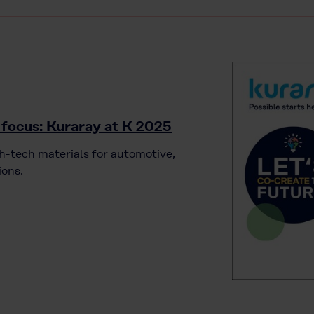
n focus: Kuraray at K 2025
gh-tech materials for automotive,
ions.