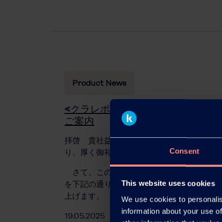
Product News
<クラレポバール®> <エクセバール
ご案内
拝啓 貴社益々ご清栄のこととお慶び申し
Consent
り、厚く御礼申し上げます。
さて、この度＜クラレポバールⓇ＞、＜エ
This website uses cookies
を下記の通りご案内させて頂きます。ご賢
上げます。
We use cookies to personalis
information about your use of
19.05.2025