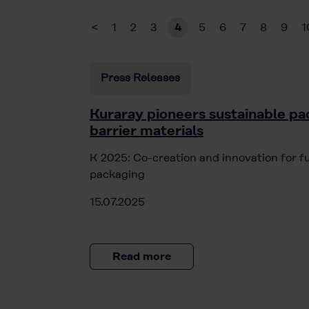
<
1
2
3
4
5
6
7
8
9
1
Press Releases
Kuraray pioneers sustainable pa
barrier materials
K 2025: Co-creation and innovation for f
packaging
15.07.2025
Read more