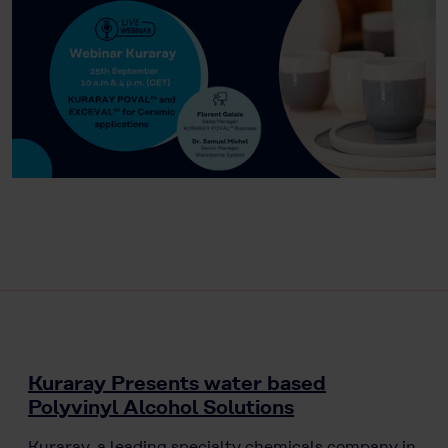
Kuraray Presents water based
Polyvinyl Alcohol Solutions
Kuraray, a leading specialty chemicals company in