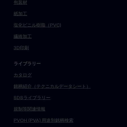
包装材
紙加工
塩化ビニル樹脂（PVC)
繊維加工
3D印刷
ライブラリー
カタログ
銘柄紹介（テクニカルデータシート）
SDSライブラリー
規制等関連情報
PVOH (PVA) 用途別銘柄検索