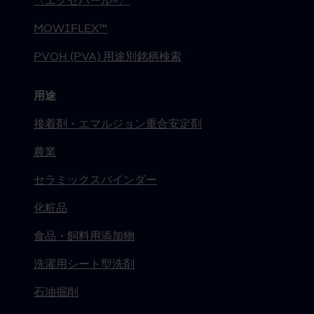
〈エクセバール®〉
MOWIFLEX™
PVOH (PVA) 用途別銘柄検索
用途
接着剤・エマルジョン重合安定剤
農業
セラミックスバインダー
化粧品
食品・飼料用添加物
洗濯用シート型洗剤
石油掘削