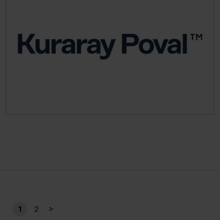
1
2
>