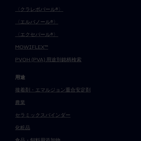
〈クラレポバール®〉
〈エルバノール®〉
〈エクセバール®〉
MOWIFLEX™
PVOH (PVA) 用途別銘柄検索
用途
接着剤・エマルジョン重合安定剤
農業
セラミックスバインダー
化粧品
食品・飼料用添加物