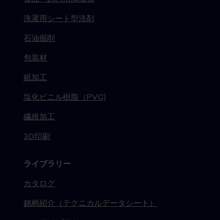
洗濯用シート型洗剤
石油掘削
包装材
紙加工
塩化ビニル樹脂（PVC)
繊維加工
3D印刷
ライブラリー
カタログ
銘柄紹介（テクニカルデータシート）