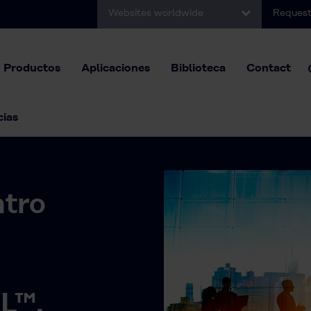
Websites worldwide
Request
Productos
Aplicaciones
Biblioteca
Contact
cias
ntro
L™.