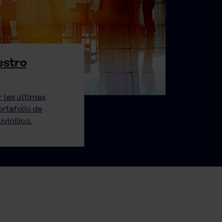
estro
 las últimas
rtafolio de
vinílico.