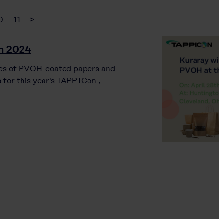
0
11
>
n 2024
ities of PVOH-coated papers and
 for this year's TAPPICon ,