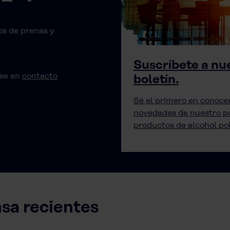
s de prensa y
Suscríbete a nu
rse en
contacto
boletín.
Sé el primero en conocer
novedades de nuestro po
productos de alcohol poli
sa recientes