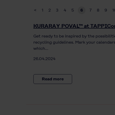
<
1
2
3
4
5
6
7
8
9
1
KURARAY POVAL™ at TAPPICo
Get ready to be inspired by the possibil
recycling guidelines. Mark your calendars
which…
26.04.2024
Read more