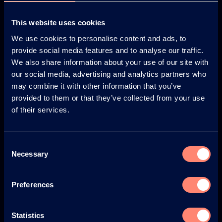
This website uses cookies
Japan
South America
We use cookies to personalise content and ads, to
provide social media features and to analyse our traffic.
We also share information about your use of our site with
our social media, advertising and analytics partners who
may combine it with other information that you’ve
© KURARAY CO., LTD. ALL RIGHTS RESERVED.
provided to them or that they’ve collected from your use
of their services.
Kuraray
À propos de KURARAY POVAL™
Consent
Avantages de l'utilisation de KURARAY POVAL™
Necessary
Selection
L'histoire
Preferences
Protection de l'environnement et Sécurité
Actualités
Statistics