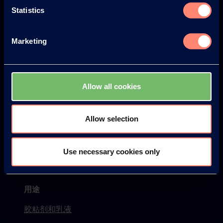
Statistics
要闻
Blog
Marketing
产品
KURARAY POVAL™
Allow all cookies
ELVANOL™
Allow selection
EXCEVAL™
MOWIFLEX™
Use necessary cookies only
PVOH (PVA) 产品检索
用途
胶粘剂和乳液