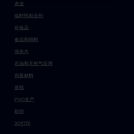
农业
临时性粘合剂
化妆品
食品和饲料
洗衣片
石油和天然气应用
包装材料
造纸
PVC生产
纺织
3D打印