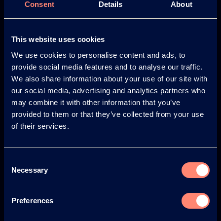
Consent
Details
About
This website uses cookies
We use cookies to personalise content and ads, to
© KURARAY CO., LTD. ALL RIGHTS RESERVED.
provide social media features and to analyse our traffic.
关于可乐丽
We also share information about your use of our site with
our social media, advertising and analytics partners who
关于可乐丽
may combine it with other information that you’ve
provided to them or that they’ve collected from your use
你将获得的优势
of their services.
KURARAY POVAL™ 发展历程
安全性
Consent
Necessary
Selection
新闻
Newsletter
Preferences
Web Seminars