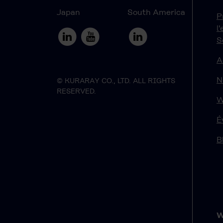
Japan
South America
P
l
S
A
N
© KURARAY CO., LTD. ALL RIGHTS
RESERVED.
W
É
B
W