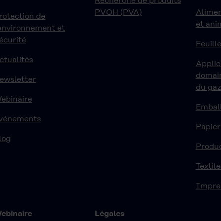
Recherche de produits
PVOH (PVA)
Alime
rotection de
et ani
'environnement et
écurité
Feuille
ctualités
Applic
domain
ewsletter
du ga
ebinaire
Embal
vénements
Papier
log
Produ
Textile
Impre
ebinaire
Légales