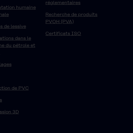
réglementaires
ntation humaine
male
Recherche de produits
PVOH (PVA)
s de lessive
Certificats ISO
ations dans le
e du pétrole et
z
lages
ction de PVC
s
ssion 3D