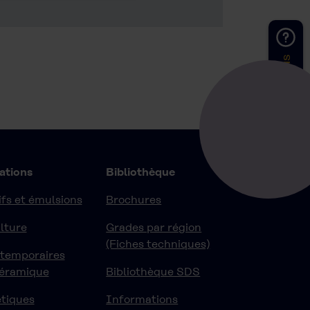
Contactez nous
ations
Bibliothèque
fs et émulsions
Brochures
lture
Grades par région
(Fiches techniques)
 temporaires
céramique
Bibliothèque SDS
tiques
Informations