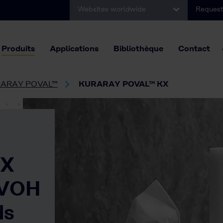
Websites worldwide
Request
Produits
Applications
Bibliothèque
Contact
ARAY POVAL™
KURARAY POVAL™ KX
Y
KX
PVOH
ds