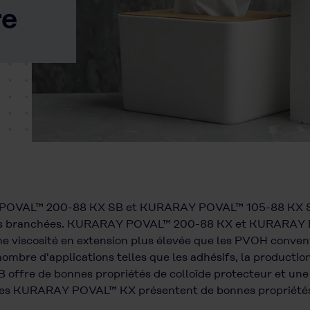
re
AL™ 200-88 KX SB et KURARAY POVAL™ 105-88 KX SB son
tures branchées. KURARAY POVAL™ 200-88 KX et KURARAY
une viscosité en extension plus élevée que les PVOH conve
ombre d'applications telles que les adhésifs, la productio
fre de bonnes propriétés de colloîde protecteur et une vi
des KURARAY POVAL™ KX présentent de bonnes propriétés d