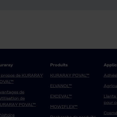
uraray
Produits
Applic
 propos de KURARAY
KURARAY POVAL™
Adhési
OVAL™
ELVANOL™
Agricu
vantages de
EXCEVAL™
Liants
'utilisation de
pour 
URARAY POVAL™
MOWIFLEX™
Cosmé
'histoire