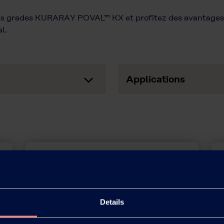
les grades KURARAY POVAL™ KX et profitez des avantages l
l.
Applications
Details
Bibliotheque FDS