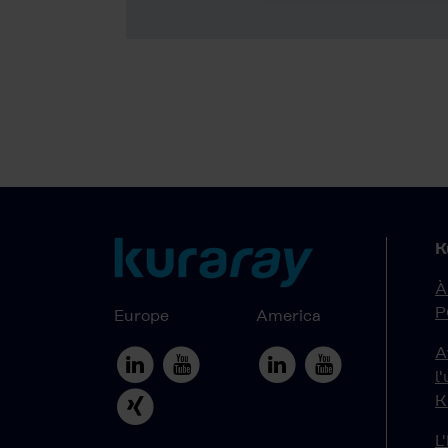
K
À
P
Europe
America
A
l
K
L