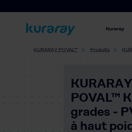
Kuraray
KURARAY POVAL™
Produits
KUR
KURARA
POVAL™ 
grades - 
à haut poi