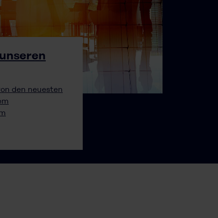
 unseren
 von den neuesten
rem
um