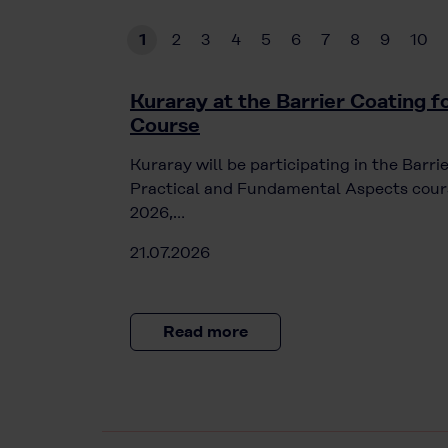
1
2
3
4
5
6
7
8
9
10
Kuraray at the Barrier Coating 
Course
Kuraray will be participating in the Barr
Practical and Fundamental Aspects cours
2026,…
21.07.2026
Read more