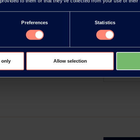
 provided to them or that they’ve collected from your use of their
Preferences
Statistics
z
 bekannt, die Preise für
.
 only
Allow selection