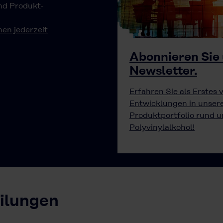
nd Produkt-
nen jederzeit
Abonnieren Sie
Newsletter.
Erfahren Sie als Erstes
Entwicklungen in unse
Produktportfolio rund 
Polyvinylalkohol!
eilungen