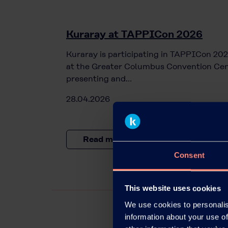
Kuraray at TAPPICon 2026
Kuraray is participating in TAPPICon 202
at the Greater Columbus Convention Cen
presenting and…
28.04.2026
Read more
Consent
This website uses cookies
We use cookies to personalis
information about your use of