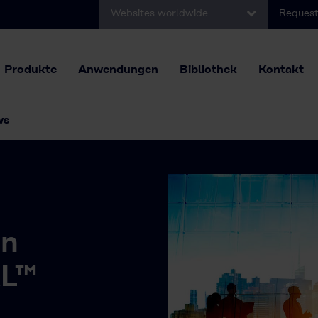
Websites worldwide
Request
Produkte
Anwendungen
Bibliothek
Kontakt
ws
on
L™