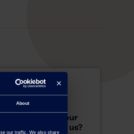
About
questions about our
 want to contact us?
se our traffic. We also share