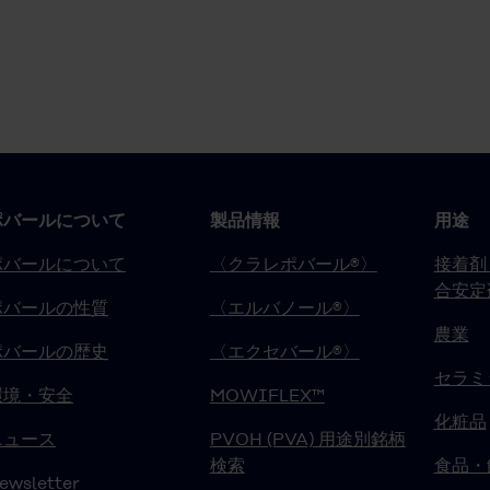
ポバールについて
製品情報
用途
ポバールについて
〈クラレポバール®〉
接着剤
合安定
ポバールの性質
〈エルバノール®〉
農業
ポバールの歴史
〈エクセバール®〉
セラミ
環境・安全
MOWIFLEX™
化粧品
ニュース
PVOH (PVA) 用途別銘柄
検索
食品・
ewsletter