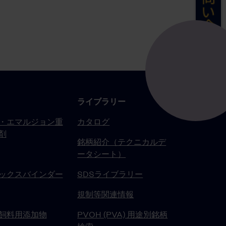
ライブラリー
・エマルジョン重
カタログ
剤
銘柄紹介（テクニカルデ
ータシート）
ックスバインダー
SDSライブラリー
規制等関連情報
飼料用添加物
PVOH (PVA) 用途別銘柄