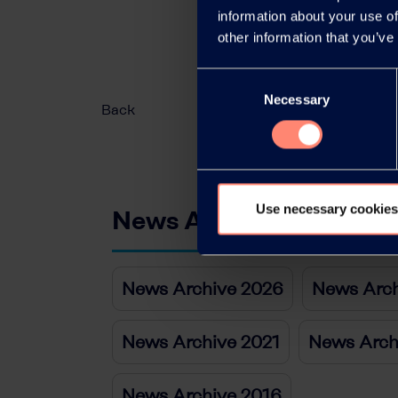
information about your use of
other information that you’ve
Consent
Necessary
Selection
Back
Use necessary cookies
News Archive
News Archive 2026
News Arch
News Archive 2021
News Arch
News Archive 2016