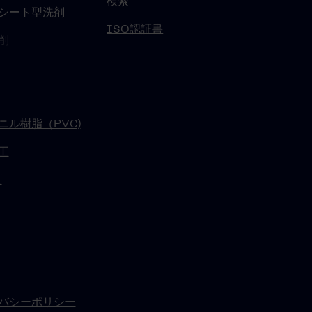
検索
シート型洗剤
ISO認証書
削
ニル樹脂（PVC)
工
刷
バシーポリシー