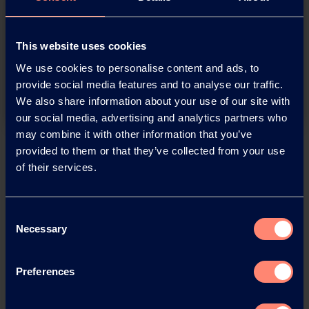
You have questions about our
products or want to contact us?
This website uses cookies
We use cookies to personalise content and ads, to
Contact
provide social media features and to analyse our traffic.
We also share information about your use of our site with
our social media, advertising and analytics partners who
may combine it with other information that you’ve
Back
provided to them or that they’ve collected from your use
of their services.
Consent
Necessary
News Archive
Selection
Preferences
News Archive 2026