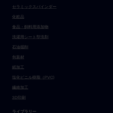
セラミックスバインダー
化粧品
食品・飼料用添加物
洗濯用シート型洗剤
石油掘削
包装材
紙加工
塩化ビニル樹脂（PVC)
繊維加工
3D印刷
ライブラリー