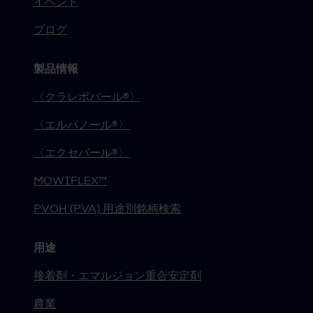
イベント
ブログ
製品情報
〈クラレポバール®〉
〈エルバノール®〉
〈エクセバール®〉
MOWIFLEX™
PVOH (PVA) 用途別銘柄検索
用途
接着剤・エマルジョン重合安定剤
農業