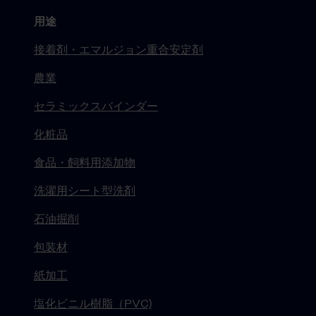
用途
接着剤・エマルジョン重合安定剤
農業
セラミックスバインダー
化粧品
食品・飼料用添加物
洗濯用シート型洗剤
石油掘削
包装材
紙加工
塩化ビニル樹脂（PVC)