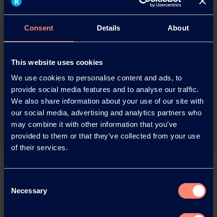
Consent
Details
About
This website uses cookies
You have questions about our
We use cookies to personalise content and ads, to
products or want to contact us?
provide social media features and to analyse our traffic.
We also share information about your use of our site with
our social media, advertising and analytics partners who
Contact
may combine it with other information that you’ve
provided to them or that they’ve collected from your use
of their services.
Back
Consent
Necessary
Selection