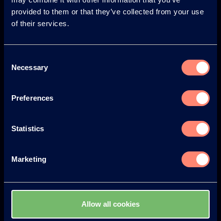
provided to them or that they’ve collected from your use
Europe
America
of their services.
Consent
Necessary
Selection
Japan
South America
Preferences
Statistics
© KURARAY CO., LTD. ALL RIGHTS RESERVED.
Marketing
Kuraray
À propos de KURARAY POVAL™
Avantages de l'utilisation de KURARAY POVAL™
Allow all cookies
L'histoire