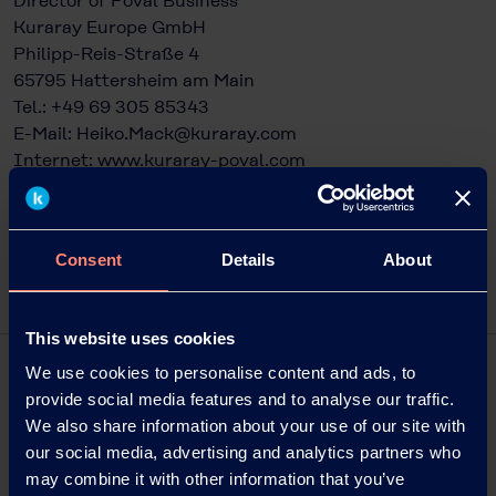
Director of Poval Business
Kuraray Europe GmbH
Philipp-Reis-Straße 4
65795 Hattersheim am Main
Tel.: +49 69 305 85343
E-Mail:
Heiko.Mack@kuraray.com
Internet:
www.kuraray-poval.com
Consent
Details
About
This website uses cookies
We use cookies to personalise content and ads, to
provide social media features and to analyse our traffic.
We also share information about your use of our site with
our social media, advertising and analytics partners who
may combine it with other information that you’ve