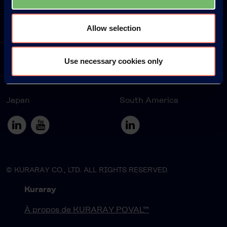
Allow selection
Europe
America
Use necessary cookies only
Japan
South America
© KURARAY CO., LTD. ALL RIGHTS RESERVED.
Kuraray
À propos de KURARAY POVAL™