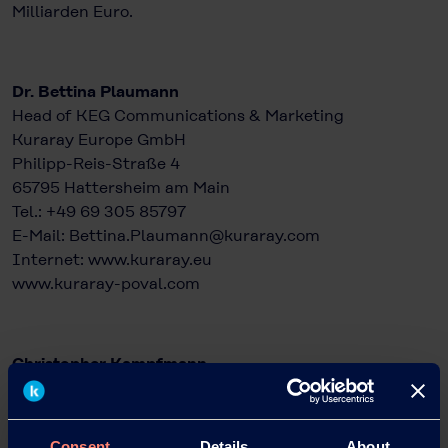
Milliarden Euro.
Dr. Bettina Plaumann
Head of KEG Communications & Marketing
Kuraray Europe GmbH
Philipp-Reis-Straße 4
65795 Hattersheim am Main
Tel.: +49 69 305 85797
E-Mail: Bettina.Plaumann@kuraray.com
Internet:
www.kuraray.eu
www.kuraray-poval.com
Christopher Kampfmann
Wortwahl – Agentur für Unternehmens- und
Onlinekommunikation
Bahnhofstraße 123
Consent
Details
About