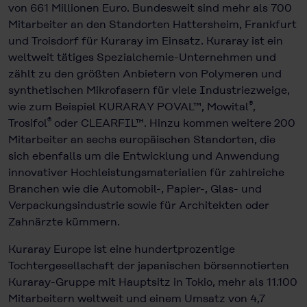
von 661 Millionen Euro. Bundesweit sind mehr als 700
Mitarbeiter an den Standorten Hattersheim, Frankfurt
und Troisdorf für Kuraray im Einsatz. Kuraray ist ein
weltweit tätiges Spezialchemie-Unternehmen und
zählt zu den größten Anbietern von Polymeren und
synthetischen Mikrofasern für viele Industriezweige,
®
wie zum Beispiel KURARAY POVAL™, Mowital
,
®
Trosifol
oder CLEARFIL™. Hinzu kommen weitere 200
Mitarbeiter an sechs europäischen Standorten, die
sich ebenfalls um die Entwicklung und Anwendung
innovativer Hochleistungsmaterialien für zahlreiche
Branchen wie die Automobil-, Papier-, Glas- und
Verpackungsindustrie sowie für Architekten oder
Zahnärzte kümmern.
Kuraray Europe ist eine hundertprozentige
Tochtergesellschaft der japanischen börsennotierten
Kuraray-Gruppe mit Hauptsitz in Tokio, mehr als 11.100
Mitarbeitern weltweit und einem Umsatz von 4,7