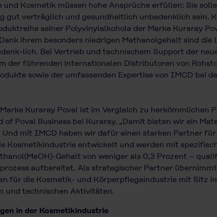
 und Kosmetik müssen hohe Ansprüche erfüllen: Sie sollen 
 gut verträglich und gesundheitlich unbedenklich sein. K
oduktreihe seiner Polyvinylalkohole der Marke Kuraray Po
 Dank ihrem besonders niedrigen Methanolgehalt sind die
enk-lich. Bei Vertrieb und technischem Support der neue
m der führenden internationalen Distributoren von Rohsto
Produkte sowie der umfassenden Expertise von IMCD bei d
 Marke Kuraray Poval ist im Vergleich zu herkömmlichen 
of Poval Business bei Kuraray. „Damit bieten wir ein Mate
 Und mit IMCD haben wir dafür einen starken Partner für 
 die Kosmetikindustrie entwickelt und werden mit spezifis
 Methanol(MeOH)-Gehalt von weniger als 0,3 Prozent – qual
prozess aufbereitet. Als strategischer Partner übernimm
ien für die Kosmetik- und Körperpflegeindustrie mit Sitz 
n und technischen Aktivitäten.
gen in der Kosmetikindustrie