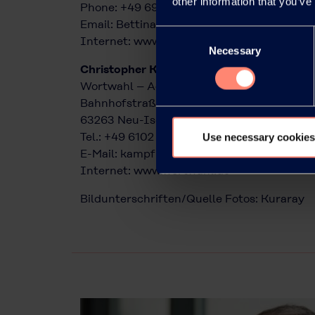
other information that you’ve
Phone: +49 69 305 85797
Email:
Bettina.Plaumann@kuraray.com
Consent
Internet:
www.kuraray.eu
Necessary
Selection
Christopher Kampfmann
Wortwahl – Agentur für Unternehmens- 
Bahnhofstraße 123
63263 Neu-Isenburg
Tel.: +49 6102 36678-22
Use necessary cookies
E-Mail:
kampfmann@wortwahl.de
Internet:
www.wortwahl.de
Bildunterschriften/Quelle Fotos: Kuraray