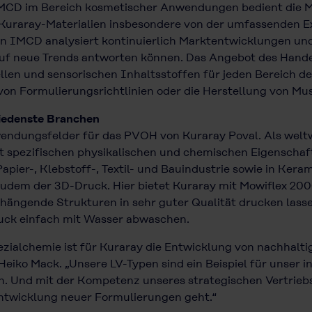
MCD im Bereich kosmetischer Anwendungen bedient die Mä
 Kuraray-Materialien insbesondere von der umfassenden E
 IMCD analysiert kontinuierlich Marktentwicklungen und 
uf neue Trends antworten können. Das Angebot des Hand
llen und sensorischen Inhaltsstoffen für jeden Bereich de
on Formulierungsrichtlinien oder die Herstellung von Mu
iedenste Branchen
wendungsfelder für das PVOH von Kuraray Poval. Als welt
it spezifischen physikalischen und chemischen Eigenschaf
apier-, Klebstoff-, Textil- und Bauindustrie sowie in Ker
 zudem der 3D-Druck. Hier bietet Kuraray mit Mowiflex 200
rhängende Strukturen in sehr guter Qualität drucken lasse
ruck einfach mit Wasser abwaschen.
ezialchemie ist für Kuraray die Entwicklung von nachhalt
 Heiko Mack. „Unsere LV-Typen sind ein Beispiel für unse
ren. Und mit der Kompetenz unseres strategischen Vertri
ntwicklung neuer Formulierungen geht.“