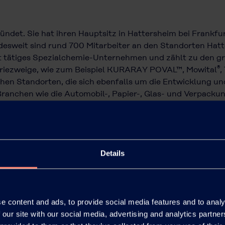
det. Sie hat ihren Hauptsitz in Hattersheim bei Frankfu
esweit sind rund 700 Mitarbeiter an den Standorten Hatte
eit tätiges Spezialchemie-Unternehmen und zählt zu den 
®
striezweige, wie zum Beispiel KURARAY POVAL™, Mowital
,
chen Standorten, die sich ebenfalls um die Entwicklung 
ranchen wie die Automobil-, Papier-, Glas- und Verpackun
 Tochtergesellschaft der japanischen börsennotierten Kur
 Umsatz von 4,8 Milliarden Euro.
Details
 K
e content and ads, to provide social media features and to analy
 our site with our social media, advertising and analytics partn