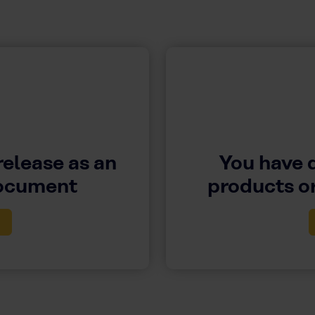
release as an
You have 
document
products or