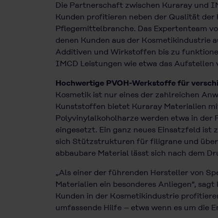
Die Partnerschaft zwischen Kuraray und I
Kunden profitieren neben der Qualität der
Pflegemittelbranche. Das Expertenteam von
denen Kunden aus der Kosmetikindustrie a
Additiven und Wirkstoffen bis zu funktione
IMCD Leistungen wie etwa das Aufstellen v
Hochwertige PVOH-Werkstoffe für versch
Kosmetik ist nur eines der zahlreichen An
Kunststoffen bietet Kuraray Materialien m
Polyvinylalkoholharze werden etwa in der P
eingesetzt. Ein ganz neues Einsatzfeld ist
sich Stützstrukturen für filigrane und übe
abbaubare Material lässt sich nach dem D
„Als einer der führenden Hersteller von Sp
Materialien ein besonderes Anliegen“, sagt
Kunden in der Kosmetikindustrie profitie
umfassende Hilfe – etwa wenn es um die E