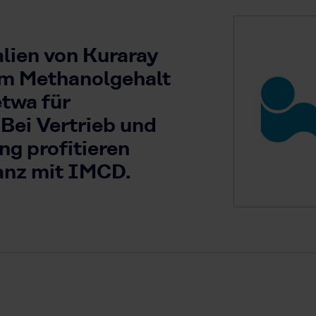
lien von Kuraray
em Methanolgehalt
etwa für
ei Vertrieb und
ng profitieren
anz mit IMCD.