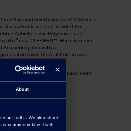
rt am Main und erwirtschaftete 2018 einen
rsheim, Frankfurt und Troisdorf für
größten Anbietern von Polymeren und
®
 Trosifol
oder CLEARFIL™. Hinzu kommen
und Anwendung innovativer
gsindustrie sowie für Architekten oder
aray-Gruppe mit Hauptsitz in Tokio, mehr
About
se our traffic. We also share
ers who may combine it with