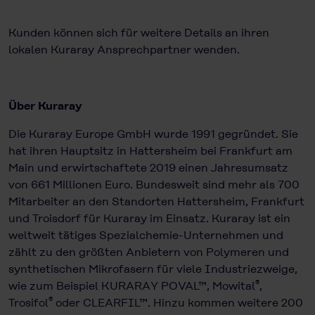
Kunden können sich für weitere Details an ihren
lokalen Kuraray Ansprechpartner wenden.
Über Kuraray
Die Kuraray Europe GmbH wurde 1991 gegründet. Sie
hat ihren Hauptsitz in Hattersheim bei Frankfurt am
Main und erwirtschaftete 2019 einen Jahres­umsatz
von 661 Millionen Euro. Bundesweit sind mehr als 700
Mitar­beiter an den Standorten Hattersheim, Frankfurt
und Troisdorf für Kuraray im Einsatz. Kuraray ist ein
weltweit tätiges Spezialchemie-Unternehmen und
zählt zu den größten Anbietern von Polymeren und
synthetischen Mikrofasern für viele Industriezweige,
®
wie zum Beispiel KURARAY POVAL™, Mowital
,
®
Trosifol
oder CLEARFIL™. Hinzu kommen weitere 200