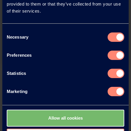
provided to them or that they’ve collected from your use
of their services.
You have questions about our
products or want to contact us?
Consent
Necessary
Selection
Contact
Preferences
Statistics
Back
Marketing
News Archive
Allow all cookies