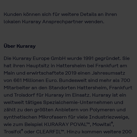
Kunden können sich für weitere Details an ihren
lokalen Kuraray Ansprechpartner wenden.
Über Kuraray
Die Kuraray Europe GmbH wurde 1991 gegründet. Sie
hat ihren Hauptsitz in Hattersheim bei Frankfurt am
Main und erwirtschaftete 2019 einen Jahres­umsatz
von 661 Millionen Euro. Bundesweit sind mehr als 700
Mitar­beiter an den Standorten Hattersheim, Frankfurt
und Troisdorf für Kuraray im Einsatz. Kuraray ist ein
weltweit tätiges Spezialchemie-Unternehmen und
zählt zu den größten Anbietern von Polymeren und
synthetischen Mikrofasern für viele Industriezweige,
®
wie zum Beispiel KURARAY POVAL™, Mowital
,
®
Trosifol
oder CLEARFIL™. Hinzu kommen weitere 200