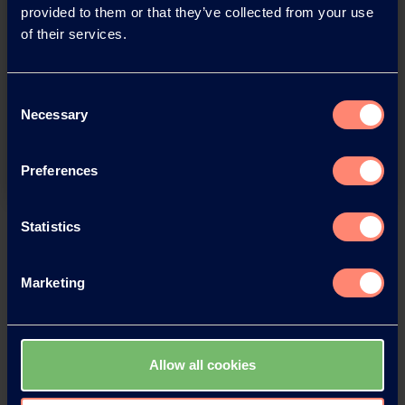
provided to them or that they’ve collected from your use
of their services.
You have questions about our
products or want to contact us?
Consent
Necessary
Selection
Contact
Preferences
Statistics
Back
Marketing
News Archive
Allow all cookies