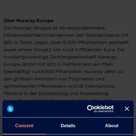
Über Kuraray Europe
Die Kuraray-Gruppe ist ein expandierendes,
börsennotiertes Unternehmen der Spezialchemie mit
Sitz in Tokio, Japan, über 8.300 Mitarbeitern weltweit
sowie einem Umsatz von rund 4 Milliarden Euro. Die
hundertprozentige Tochtergesellschaft Kuraray
Europe GmbH mit Sitz in Hattersheim am Main
beschäftigt rund 800 Mitarbeiter. Kuraray zählt zu
den größten Anbietern von Polymeren und
synthetischen Mikrofasern und ist international
führend in der Entwicklung und Anwendung
innovativer Hochleistungsmaterialien für viele
Industriezweige. Weitere Informationen finden Sie im
Internet unter
www.kuraray.eu
Consent
Details
About