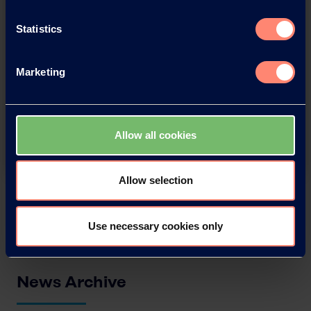
Statistics
You have questions about our
Marketing
products or want to contact us?
Contact
Allow all cookies
Allow selection
Back
Use necessary cookies only
News Archive