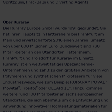
Spritzguss, Frac-Balls und Diverting Agents.
Über Kuraray
Die Kuraray Europe GmbH wurde 1991 gegründet. Sie
hat ihren Hauptsitz in Hattersheim bei Frankfurt am
Main und erwirtschaftete 2016 einen Jahres¬umsatz
von über 600 Millionen Euro. Bundesweit sind 760
Mitar¬beiter an den Standorten Hattersheim,
Frankfurt und Troisdorf für Kuraray im Einsatz.
Kuraray ist ein weltweit tätiges Spezialchemie-
Unternehmen und zählt zu den größten Anbietern von
Polymeren und synthetischen Mikrofasern für viele
Industriezweige, wie zum Beispiel KURARAY POVAL™,
®
®
Mowital
, Trosifol
oder CLEARFIL™. Hinzu kommen
weitere rund 100 Mitarbeiter an sechs europäischen
Standorten, die sich ebenfalls um die Entwicklung und
Anwendung innovativer Hochleistungsmaterialien für