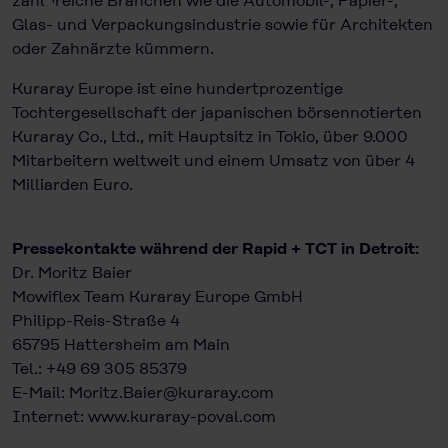
zahl¬reiche Branchen wie die Automobil-, Papier-,
Glas- und Verpackungsindustrie sowie für Architekten
oder Zahnärzte kümmern.
Kuraray Europe ist eine hundertprozentige
Tochtergesellschaft der japanischen börsennotierten
Kuraray Co., Ltd., mit Hauptsitz in Tokio, über 9.000
Mitarbeitern weltweit und einem Umsatz von über 4
Milliarden Euro.
Pressekontakte während der Rapid + TCT in Detroit:
Dr. Moritz Baier
Mowiflex Team Kuraray Europe GmbH
Philipp-Reis-Straße 4
65795 Hattersheim am Main
Tel.: +49 69 305 85379
E-Mail:
Moritz.Baier@kuraray.com
Internet:
www.kuraray-poval.com