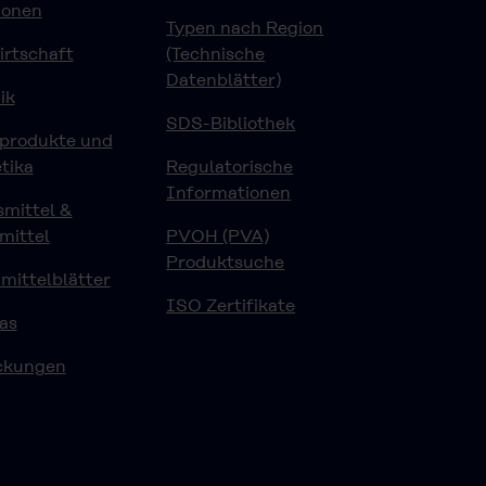
ionen
Typen nach Region
rtschaft
(Technische
Datenblätter)
ik
SDS-Bibliothek
eprodukte und
tika
Regulatorische
Informationen
mittel &
mittel
PVOH (PVA)
Produktsuche
ittelblätter
ISO Zertifikate
as
ckungen