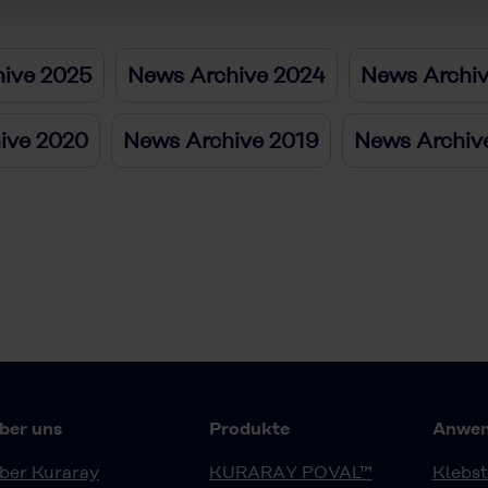
ive 2025
News Archive 2024
News Archi
ive 2020
News Archive 2019
News Archiv
ber uns
Produkte
Anwen
ber Kuraray
KURARAY POVAL™
Klebst