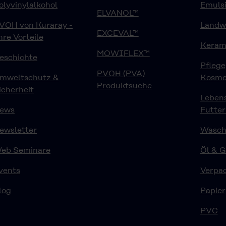
olyvinylalkohol
Emuls
ELVANOL™
VOH von Kuraray -
Landwi
EXCEVAL™
hre Vorteile
Keram
MOWIFLEX™
eschichte
Pfleg
PVOH (PVA)
mweltschutz &
Kosme
Produktsuche
icherheit
Lebens
ews
Futter
ewsletter
Waschm
eb Seminare
Öl & G
vents
Verpa
log
Papier
PVC