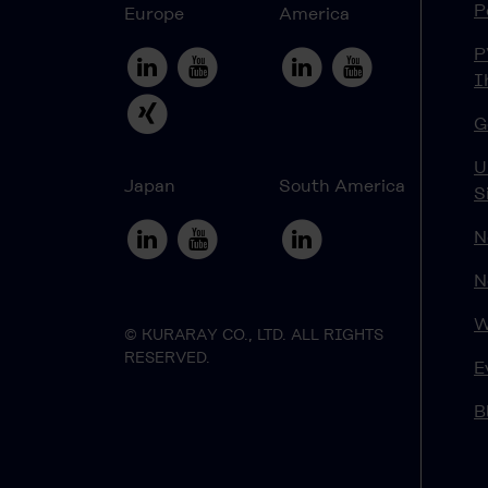
P
Europe
America
P
I
G
U
Japan
South America
S
N
N
W
© KURARAY CO., LTD. ALL RIGHTS
RESERVED.
E
B