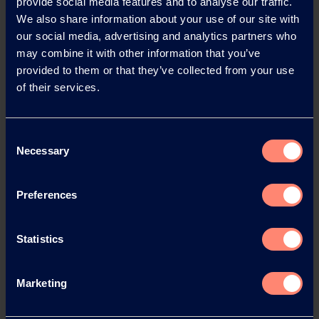
provide social media features and to analyse our traffic.
zählt zu den größten Anbietern von Polymeren und
We also share information about your use of our site with
synthetischen Mikrofasern für viele Industriezweige,
our social media, advertising and analytics partners who
®
wie zum Beispiel KURARAY POVAL™, Mowital
,
may combine it with other information that you’ve
®
Trosifol
oder CLEARFIL™. Hinzu kommen weitere
provided to them or that they’ve collected from your use
of their services.
215 Mitarbeiter an sechs europäischen Standorten, die
sich ebenfalls um die Entwicklung und Anwendung
innovativer Hochleistungsmaterialien für zahlreiche
Consent
Branchen wie die Automobil-, Papier-, Glas- und
Necessary
Selection
Verpackungsindustrie sowie für Architekten oder
Zahnärzte kümmern.
Preferences
Kuraray Europe ist eine hundertprozentige
Tochtergesellschaft der japanischen börsennotierten
Kuraray-Gruppe mit Hauptsitz in Tokio, mehr als
Statistics
11.200 Mitarbeitern weltweit und einem Umsatz von
4,4 Milliarden Euro.
Marketing