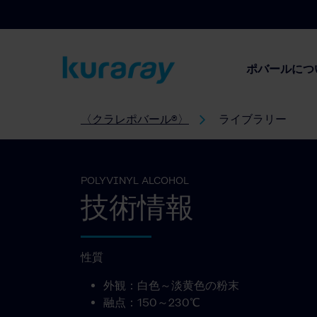
ポバールにつ
〈クラレポバール®〉
ライブラリー
POLYVINYL ALCOHOL
技術情報
性質
外観：白色～淡黄色の粉末
融点：150～230℃