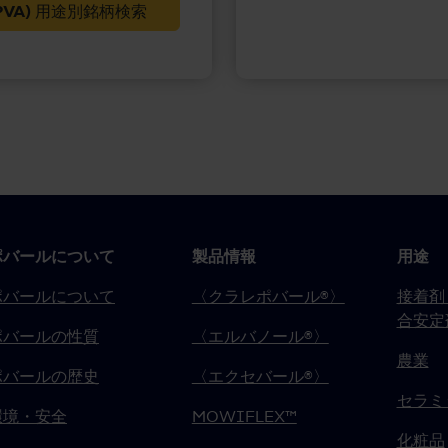
(PVA) 用途別銘柄検索
ポバールについて
製品情報
用途
ポバールについて
〈クラレポバール®〉
接着剤
合安定
ポバールの性質
〈エルバノール®〉
農業
ポバールの歴史
〈エクセバール®〉
セラミ
環境・安全
MOWIFLEX™
化粧品