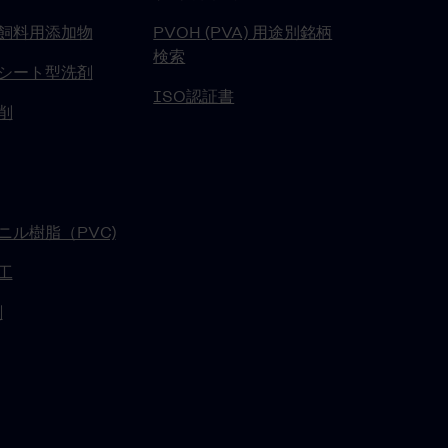
飼料用添加物
PVOH (PVA) 用途別銘柄
検索
シート型洗剤
ISO認証書
削
ニル樹脂（PVC)
工
刷