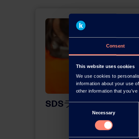
Consent
This website uses cookies
We use cookies to personalis
information about your use of
other information that you’ve
SDSライブラリー
Consent
Necessary
Selection