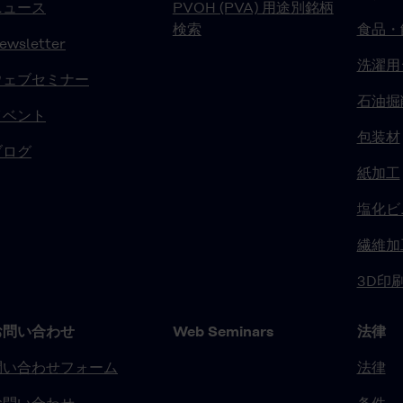
ニュース
PVOH (PVA) 用途別銘柄
検索
食品・
ewsletter
洗濯用
ウェブセミナー
石油掘
イベント
包装材
ブログ
紙加工
塩化ビ
繊維加
3D印
お問い合わせ
Web Seminars
法律
問い合わせフォーム
法律