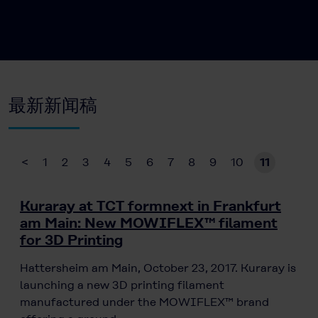
最新新闻稿
<
1
2
3
4
5
6
7
8
9
10
11
Kuraray at TCT formnext in Frankfurt
am Main: New MOWIFLEX™ filament
for 3D Printing
Hattersheim am Main, October 23, 2017. Kuraray is
launching a new 3D printing filament
manufactured under the MOWIFLEX™ brand