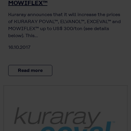
MOWIFLEX™
Kuraray announces that it will increase the prices
of KURARAY POVAL™, ELVANOL™, EXCEVAL™ and
MOWIFLEX™ up to US$ 300/ton (see details
below). This…
16.10.2017
Read more