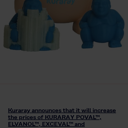
Kuraray announces that it will increase
the prices of KURARAY POVAL™,
ELVANOL™, EXCEVAL™ and