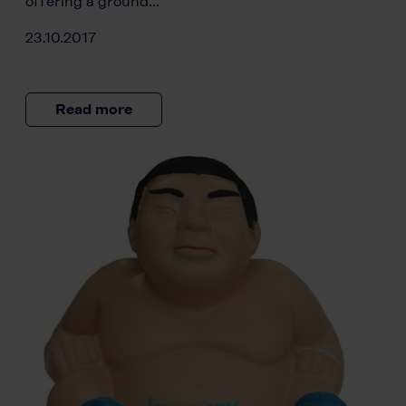
offering a ground…
23.10.2017
Read more