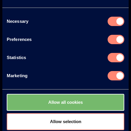
Japan
South America
Consent
Necessary
Selection
Preferences
© KURARAY CO., LTD. ALL RIGHTS RESERVED.
Statistics
Kuraray
Acerca de KURARAY POVAL™
Marketing
Beneficios del uso de KURARAY POVAL™
Historia
Allow all cookies
Protección del medio ambiente y seguridad
Noticias
Allow selection
Newsletter