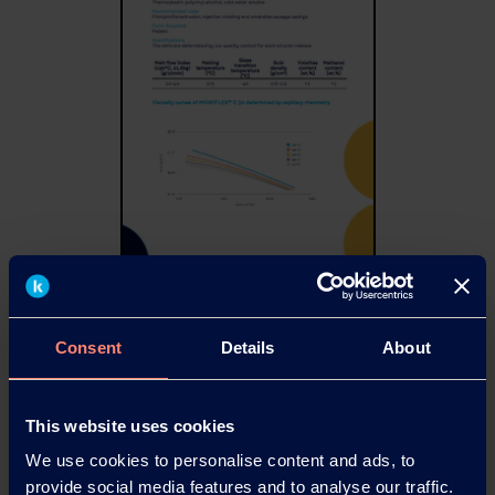
TDS-MOWIFLEX-3d-2000.pdf
Consent
Details
About
180 KB
TDS-MOWIFLEX-C17.pdf
183 KB
This website uses cookies
We use cookies to personalise content and ads, to
TDS-MOWIFLEX-C30.pdf
provide social media features and to analyse our traffic.
149 KB