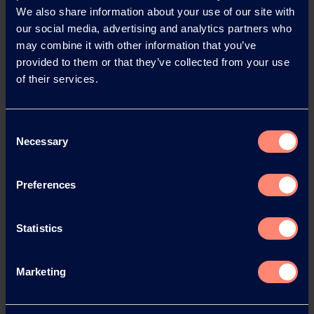
We also share information about your use of our site with
TDS-MOWIFLEX-C600.pdf
our social media, advertising and analytics partners who
162 KB
may combine it with other information that you’ve
provided to them or that they’ve collected from your use
TDS-MOWIFLEX-H-15.pdf
of their services.
154 KB
TDS-MOWIFLEX-LP-M-5.pdf
Consent
161 KB
Necessary
Selection
Preferences
Statistics
Marketing