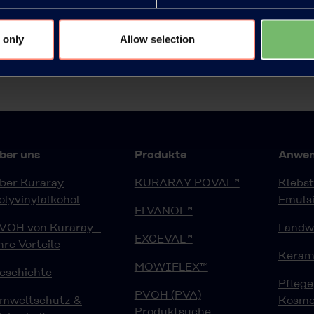
 only
Allow selection
ber uns
Produkte
Anwen
ber Kuraray
KURARAY POVAL™
Klebst
olyvinylalkohol
Emuls
ELVANOL™
VOH von Kuraray -
Landwi
EXCEVAL™
hre Vorteile
Keram
MOWIFLEX™
eschichte
Pfleg
PVOH (PVA)
mweltschutz &
Kosme
Produktsuche