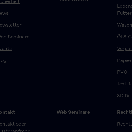
icherheit
Lebens
ews
Futter
ewsletter
Waschm
eb Seminare
Öl & G
vents
Verpa
log
Papier
PVC
Textili
3D Dr
ontakt
Web Seminare
Rechtl
ontakt oder
Recht
usteranfrage