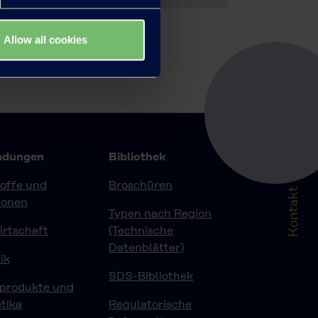
Allow all cookies
dungen
Bibliothek
offe und
Broschüren
Kontakt
ionen
Typen nach Region
rtschaft
(Technische
Datenblätter)
ik
SDS-Bibliothek
eprodukte und
tika
Regulatorische