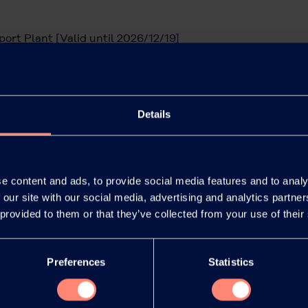
port Plant
[Valid until 2026/12/19]
Details
Kontakt zu KURARAY 
e content and ads, to provide social media features and to analy
 our site with our social media, advertising and analytics partn
Sie haben fragen, benötigen technische Unterstü
 provided to them or that they’ve collected from your use of their
Musteranfrage stellen?
Kontakt oder Musteranfrage
Preferences
Statistics