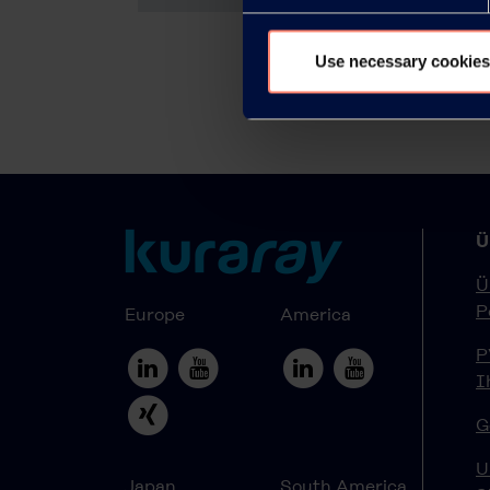
Use necessary cookies
Ü
Ü
P
Europe
America
P
I
G
U
Japan
South America