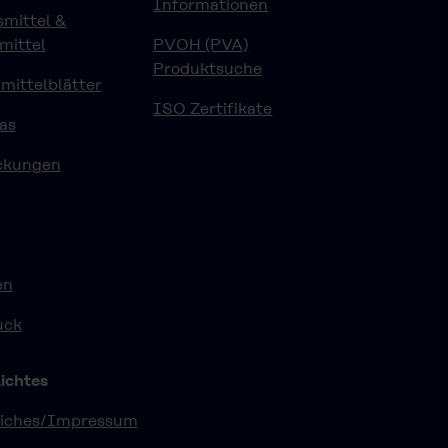
Informationen
mittel &
mittel
PVOH (PVA)
Produktsuche
ittelblätter
ISO Zertifikate
as
ckungen
en
uck
ichtes
liches/Impressum