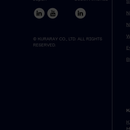
S
N
N
W
© KURARAY CO., LTD. ALL RIGHTS
RESERVED.
E
B
K
K
M