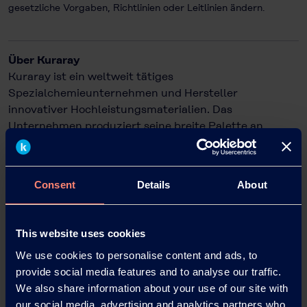
gesetzliche Vorgaben, Richtlinien oder Leitlinien ändern.
Über Kuraray
Kuraray ist ein weltweit tätiges
Spezialchemieunternehmen und Hersteller
innovativer Hochleistungsmaterialien. Das
Unternehmen produziert seine breite Palette an
Polyvinylalkohol-Typen (PVOH/PVA) unter bekannten
Marken wie KURARAY POVAL™, EXCEVAL™, ELVANOL™
und MOWIFLEX™ in Japan, Singapur, Deutschland
Consent
Details
About
und den Vereinigten Staaten.
Das globale Produktions- und Servicenetzwerk von
Kuraray macht uns zu Ihrem bevorzugten Partner für
This website uses cookies
hochwertige und nachhaltige PVOH-resins.
We use cookies to personalise content and ads, to
provide social media features and to analyse our traffic.
Kontakt:
We also share information about your use of our site with
Heiko Mack
our social media, advertising and analytics partners who