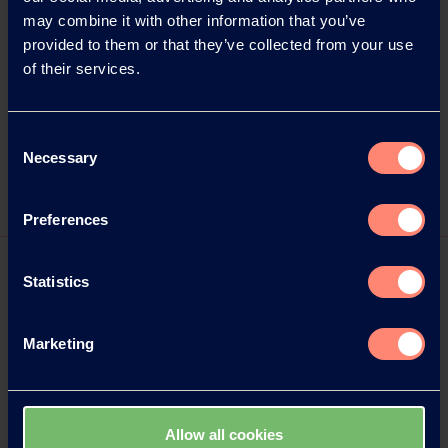
Director of Poval Business
may combine it with other information that you’ve
Kuraray Europe GmbH
provided to them or that they’ve collected from your use
Philipp-Reis-Straße 4
of their services.
65795 Hattersheim am Main
Tel.: +49 69 305 85343
E-Mail:
Heiko.Mack@kuraray.com
Consent
Necessary
Website: www.kuraray-poval.com
Selection
Preferences
Statistics
Marketing
Allow all cookies