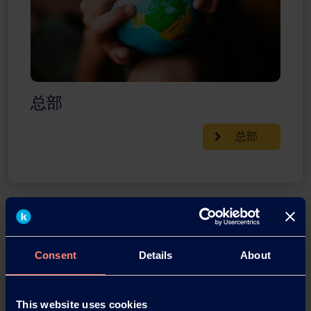
总部
总部
Consent
Details
About
This website uses cookies