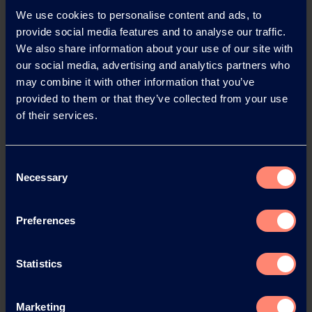
We use cookies to personalise content and ads, to
provide social media features and to analyse our traffic.
We also share information about your use of our site with
our social media, advertising and analytics partners who
may combine it with other information that you’ve
provided to them or that they’ve collected from your use
of their services.
总部
Consent
你有什么疑问吗?是否需要技术支持，或者
Necessary
Selection
需要申请样品呢？
联系表格
样品申请
Preferences
Statistics
Marketing