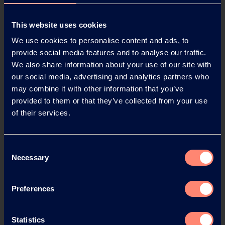
KURARAY POVAL™ y la
normativa sobre
This website uses cookies
microplásticos
We use cookies to personalise content and ads, to
provide social media features and to analyse our traffic.
En Kuraray, estamos comprometidos con la
We also share information about your use of our site with
sostenibilidad. En consonancia con el
our social media, advertising and analytics partners who
Reglamento (UE) nº 2023/2055, que
may combine it with other information that you’ve
establece definiciones y define métodos de
provided to them or that they’ve collected from your use
prueba para micropartículas de polímeros
of their services.
sintéticos, hemos probado nuestros
productos. De acuerdo con el Apéndice 16 del
Reglamento (UE) nº 2023/2055, nuestros
Consent
Necessary
polímeros KURARAY POVAL™ con una
Selection
solubilidad superior a 2 g/L están exentos de
la definición de micropartículas de polímeros
Preferences
sintéticos.
Statistics