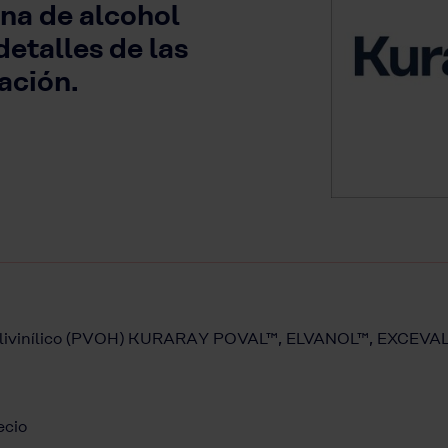
sina de alcohol
detalles de las
ación.
ol polivinílico (PVOH) KURARAY POVAL™, ELVANOL™, EXCE
ecio