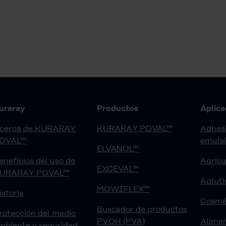
uraray
Productos
Aplica
cerca de KURARAY
KURARAY POVAL™
Adhesi
OVAL™
emuls
ELVANOL™
eneficios del uso de
Agricu
EXCEVAL™
URARAY POVAL™
Agluti
MOWIFLEX™
istoria
Cosmé
Buscador de productos
rotección del medio
PVOH (PVA)
Alimen
mbiente y seguridad