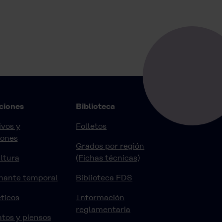
ciones
Biblioteca
vos y
Folletos
iones
Grados por región
ltura
(Fichas técnicas)
nante temporal
Biblioteca FDS
ticos
Información
reglamentaria
tos y piensos