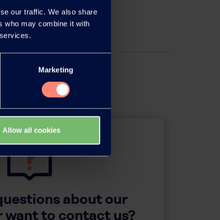
se our traffic. We also share
ers who may combine it with
 services.
Marketing
Allow all cookies
questions about our
 want to contact us?