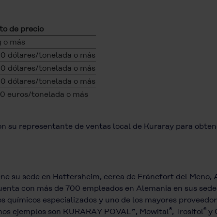
o de precio
g o más
0 dólares/tonelada o más
0 dólares/tonelada o más
0 dólares/tonelada o más
0 euros/tonelada o más
on su representante de ventas local de Kuraray para obten
e su sede en Hattersheim, cerca de Fráncfort del Meno, 
Cuenta con más de 700 empleados en Alemania en sus sedes
 químicos especializados y uno de los mayores proveedore
®
®
gunos ejemplos son KURARAY POVAL™, Mowital
, Trosifol
y 