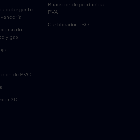
Buscador de productos
de detergente
PVA
avandería
Certificados ISO
ciones de
eo y gas
aje
cción de PVC
s
sión 3D