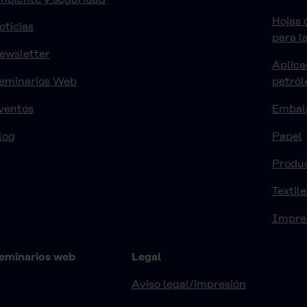
Hojas 
oticias
para l
ewsletter
Aplica
eminarios Web
petról
ventos
Embal
log
Papel
Produ
Textile
Impre
eminarios web
Legal
Aviso legal/impresión