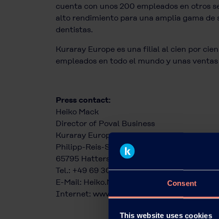
cuenta con unos 200 empleados en otros sei
alto rendimiento para una amplia gama de se
dentistas.
Kuraray Europe es una filial al cien por ci
empleados en todo el mundo y unas ventas 
Press contact:
Heiko Mack
Director of Poval Business
Kuraray Europe GmbH
Philipp-Reis-Straße 4
65795 Hattersheim am Main
Tel.: +49 69 305 85343
E-Mail:
Heiko.Mack@kuraray.com
Consent
Internet:
www.kuraray-poval.com
This website uses cookies