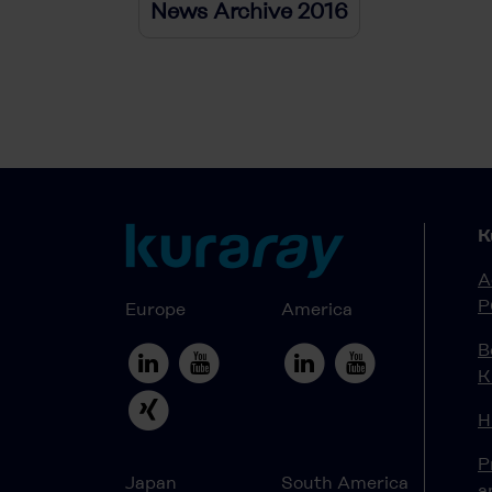
News Archive 2016
K
A
P
Europe
America
B
K
H
P
Japan
South America
a