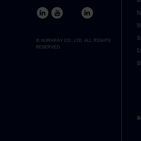
N
N
S
© KURARAY CO., LTD. ALL RIGHTS
RESERVED.
E
B
S