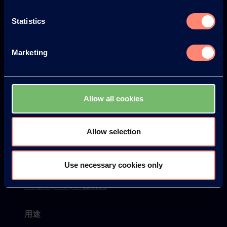
Web Seminars
Statistics
要闻
Marketing
Blog
产品
Allow all cookies
KURARAY POVAL™
ELVANOL™
Allow selection
EXCEVAL™
Use necessary cookies only
MOWIFLEX™
PVOH (PVA) 产品检索
用途