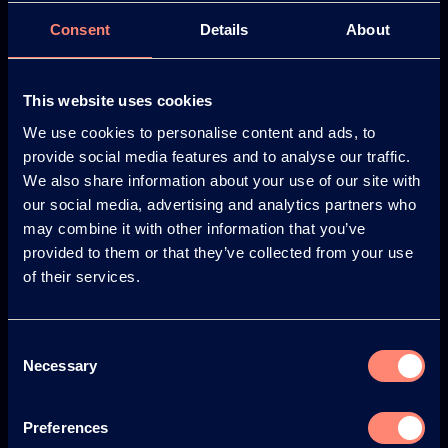
Japan
South America
Consent
Details
About
This website uses cookies
We use cookies to personalise content and ads, to
provide social media features and to analyse our traffic.
© KURARAY CO., LTD. ALL RIGHTS RESERVED.
We also share information about your use of our site with
关于可乐丽
our social media, advertising and analytics partners who
may combine it with other information that you’ve
关于可乐丽
provided to them or that they’ve collected from your use
of their services.
你将获得的优势
KURARAY POVAL™ 发展历程
Consent
安全性
Necessary
Selection
新闻
Preferences
Newsletter