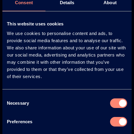
Consent
Details
About
This website uses cookies
We use cookies to personalise content and ads, to
© KURARAY CO., LTD. ALL RIGHTS RESERVED.
provide social media features and to analyse our traffic.
关于可乐丽
We also share information about your use of our site with
our social media, advertising and analytics partners who
关于可乐丽
may combine it with other information that you’ve
provided to them or that they’ve collected from your use
你将获得的优势
of their services.
KURARAY POVAL™ 发展历程
安全性
Consent
Necessary
Selection
新闻
Newsletter
Preferences
Web Seminars