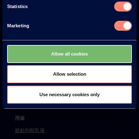
Statistics
要闻
Blog
Marketing
产品
KURARAY POVAL™
Allow all cookies
ELVANOL™
Allow selection
EXCEVAL™
MOWIFLEX™
Use necessary cookies only
PVOH (PVA) 产品检索
用途
胶粘剂和乳液