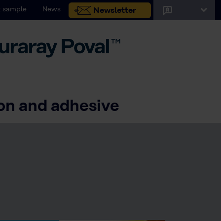
 sample
News
Newsletter
on and adhesive