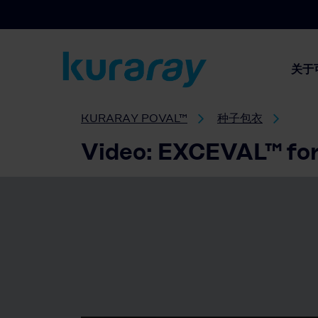
关于
KURARAY POVAL™
种子包衣
Video: EXCEVAL™ for 