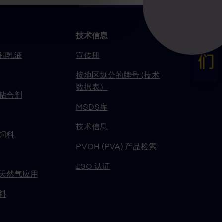
技术信息
和乳液
宣传册
按地区划分的牌号 (技术
数据表）
粘合剂
MSDS库
技术信息
饲料
PVOH (PVA) 产品检索
ISO 认证
天然气应用
料