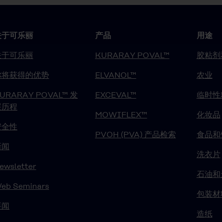
关于可乐丽
产品
用途
关于可乐丽
KURARAY POVAL™
胶粘剂
你将获得的优势
ELVANOL™
农业
URARAY POVAL™ 发
EXCEVAL™
临时性
展历程
MOWIFLEX™
化妆品
安全性
PVOH (PVA) 产品检索
食品和
新闻
洗衣片
ewsletter
石油和
eb Seminars
包装材
要闻
造纸