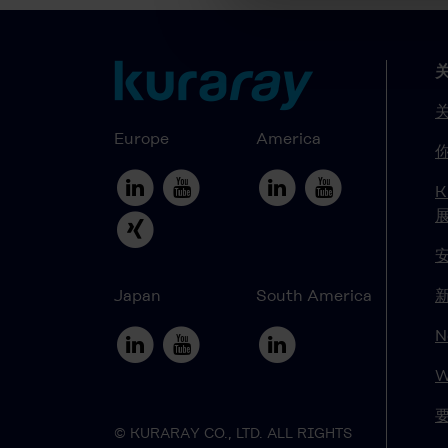
Europe
America
K
Japan
South America
N
W
© KURARAY CO., LTD. ALL RIGHTS