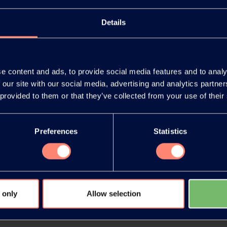
Details
总部
e content and ads, to provide social media features and to analy
你有什么疑问吗?是否需要技术支持，或者需要申请样
 our site with our social media, advertising and analytics partn
 provided to them or that they’ve collected from your use of their
联系表格
样品申请
Preferences
Statistics
 only
Allow selection