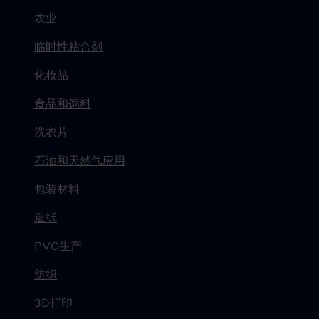
农业
临时性粘合剂
化妆品
食品和饲料
洗衣片
石油和天然气应用
包装材料
造纸
PVC生产
纺织
3D打印