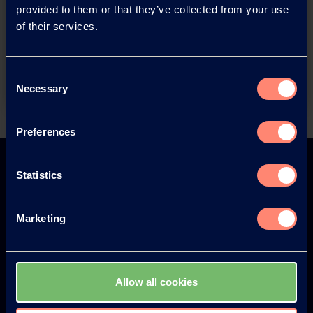
You have questions about our
provided to them or that they’ve collected from your use
products or want to contact us?
of their services.
Contact
Consent
Necessary
Selection
Back
Preferences
Statistics
Marketing
Europe
America
Allow all cookies
Japan
South America