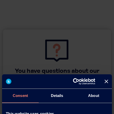
You have questions about our
products or want to contact us?
Contact
Consent
Details
About
This website uses cookies