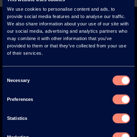
Back
We use cookies to personalise content and ads, to
provide social media features and to analyse our traffic.
We also share information about your use of our site with
our social media, advertising and analytics partners who
may combine it with other information that you’ve
provided to them or that they’ve collected from your use
Europe
America
of their services.
Consent
Necessary
Japan
South America
Selection
Preferences
Statistics
© KURARAY CO., LTD. ALL RIGHTS RESERVED.
关于可乐丽