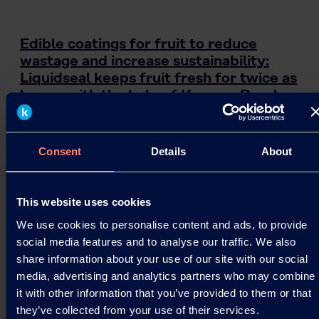
Edible coatings for fruit to reduce
wastage and increase sustainability:
Liquidseal keeps fruit fresh for twice as
long – with the help of Kuraray Poval.
Environmentally friendly coatings from Liquidseal
with high-quality polyvinyl alcohols from Kuraray
Consent
Details
About
keep fruit and vegetables fresh for far longer –…
24.08.2021
This website uses cookies
We use cookies to personalise content and ads, to provide
Read more
social media features and to analyse our traffic. We also
share information about your use of our site with our social
media, advertising and analytics partners who may combine
it with other information that you’ve provided to them or that
they’ve collected from your use of their services.