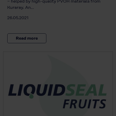
− helped by high-quality PVOH materials from
Kuraray. An…
26.05.2021
Read more