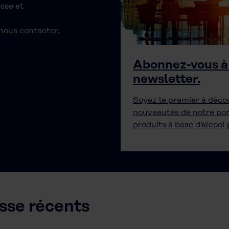
sse et
 nous contacter.
Abonnez-vous à
newsletter.
Soyez le premier à décou
nouveautés de notre por
produits à base d’alcool 
se récents