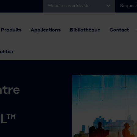
Websites worldwide
Request
Produits
Applications
Bibliothèque
Contact
alités
ntre
L™