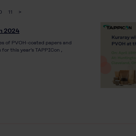
0
11
>
n 2024
ities of PVOH-coated papers and
 for this year's TAPPICon ,