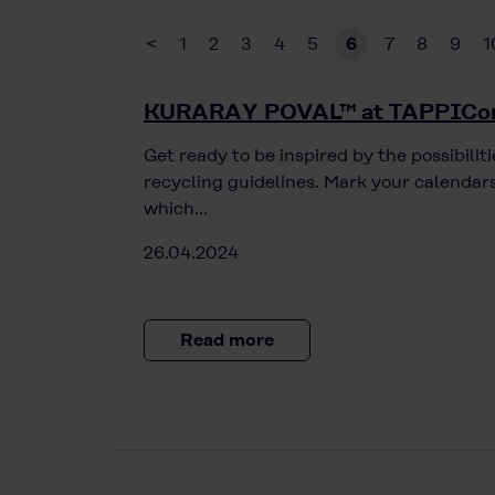
<
1
2
3
4
5
6
7
8
9
1
KURARAY POVAL™ at TAPPICo
Get ready to be inspired by the possibil
recycling guidelines. Mark your calendars
which…
26.04.2024
Read more