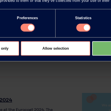
 provided to them or that they’ve collected from your use of their
s 2024, où Kuraray sera fier de
ionnels Isopentyldiol et
Preferences
Statistics
 only
Allow selection
 2024
be at the Eurocoat 2024. The