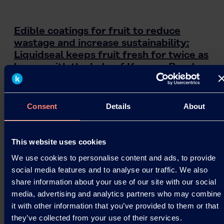
Edible coatings for fruit to reduce
wastage and increase sustainability:
Liquidseal keeps fruit fresh for twice as
long – with the help of Kuraray Poval.
Environmentally friendly coatings from Liquidseal
with high-quality polyvinyl alcohols from Kuraray
Consent
Details
About
keep fruit and vegetables fresh for far longer –…
24.08.2021
This website uses cookies
We use cookies to personalise content and ads, to provide
Read more
social media features and to analyse our traffic. We also
share information about your use of our site with our social
media, advertising and analytics partners who may combine
it with other information that you’ve provided to them or that
they’ve collected from your use of their services.