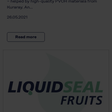
− helped by high-quality PVOH materials from
Kuraray. An…
26.05.2021
Read more