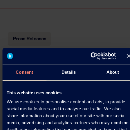
Press Releases
Révisions des prix pour la résine PVOH
Kuraray Co., Ltd. annonce sa décision de réviser à
Consent
Details
About
la hausse les prix de la résine d'alcool
polyvinylique (PVOH). Les détails des révisions
sont…
This website uses cookies
10.03.2026
We use cookies to personalise content and ads, to provide
social media features and to analyse our traffic. We also
share information about your use of our site with our social
Read more
media, advertising and analytics partners who may combine
it with other information that you’ve provided to them or that